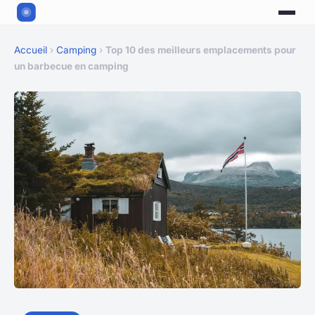
Accueil
›
Camping
›
Top 10 des meilleurs emplacements pour
un barbecue en camping