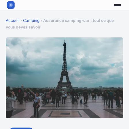
Accueil
›
Camping
›
Assurance camping-car : tout ce que
vous devez savoir