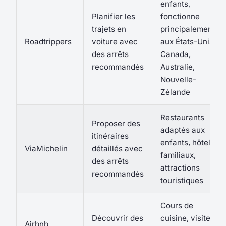
enfants,
Planifier les
fonctionne
trajets en
principalement
Roadtrippers
voiture avec
aux États-Unis,
des arrêts
Canada,
recommandés
Australie,
Nouvelle-
Zélande
Restaurants
Proposer des
adaptés aux
itinéraires
enfants, hôtels
ViaMichelin
détaillés avec
familiaux,
des arrêts
attractions
recommandés
touristiques
Cours de
Découvrir des
cuisine, visites
Airbnb