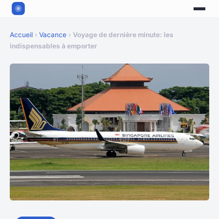
Accueil
›
Vacance
›
Voyage de dernière minute: les
indispensables à emporter