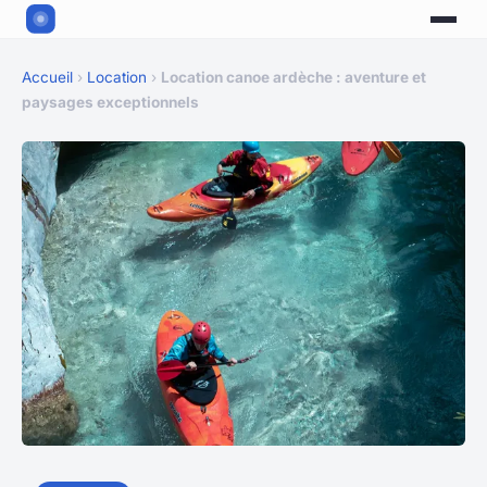
Accueil
›
Location
›
Location canoe ardèche : aventure et
paysages exceptionnels